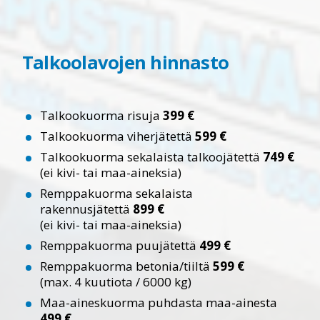
Talkoolavojen hinnasto
Talkookuorma risuja
399 €
Talkookuorma viherjätettä
599 €
Talkookuorma sekalaista talkoojätettä
749 €
(ei kivi- tai maa-aineksia)
Remppakuorma sekalaista
rakennusjätettä
899 €
(ei kivi- tai maa-aineksia)
Remppakuorma puujätettä
499 €
Remppakuorma betonia/tiiltä
599 €
(max. 4 kuutiota / 6000 kg)
Maa-aineskuorma puhdasta maa-ainesta
499 €