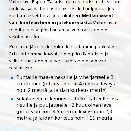
Vaihtolava Espoo. Talkoissa ja remontissa jätteet on
mukava saada helposti pois. Lisäksi helpottaa, jos
kustannukset tietää jo etukäteen.
Meillä maksat
vain kiinteän hinnan jätekuormasta.
Vaihtolavan
toimituksesta, poishausta tai vuokrasta emme
veloita mitään.
Kuorman jätteet tietenkin kierrätämme puolestasi.
Eri tuotteemme käyvät useimpiin tilanteisiin ja
valitun tuotteen mukaan toimitamme sopivan
roskalavan.
Puhtaille maa-aineksille ja viherjätteelle 8
kuutioinen (pituus on noin 4 metriä, leveys
noin 2 metriä ja laidan korkeus metrin)
Sekalaiselle rakennus- ja talkoojätteelle sekä
risuille ja puujätteelle 12 kuutioinen lava
(pituus on noin 4,5 metriä, leveys noin 2,3
metriä ja laidan korkeus noin 1,25 metriä)